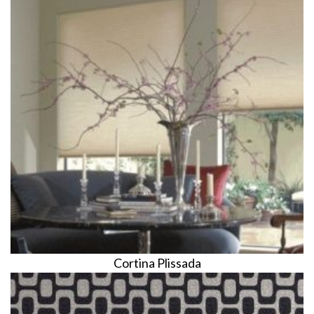
Cortina Plissada