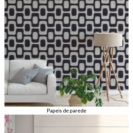
Papeis de parede