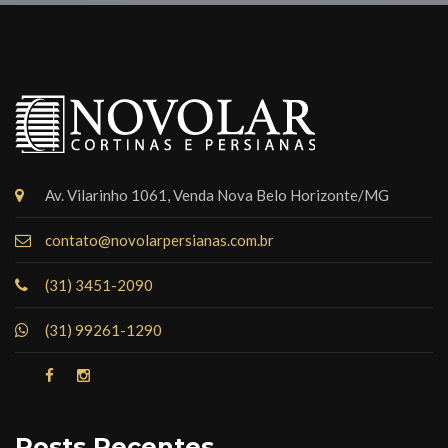
Av. Vilarinho 1061, Venda Nova Belo Horizonte/MG
contato@novolarpersianas.com.br
(31) 3451-2090
(31) 99261-1290
Posts Recentes