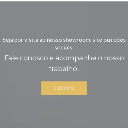
Seja por visita ao nosso showroom, site ou redes
sociais.
Fale conosco e acompanhe o nosso
trabalho!
CONTATO