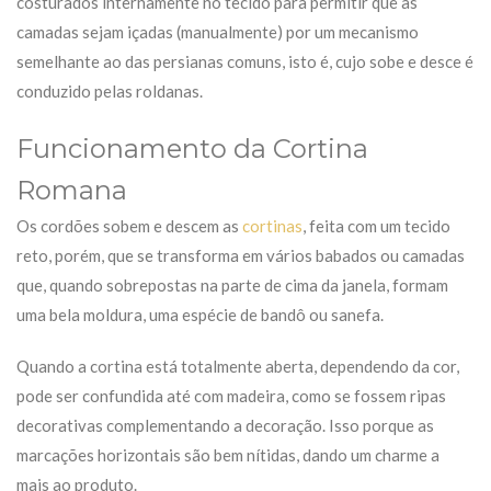
costurados internamente no tecido para permitir que as
camadas sejam içadas (manualmente) por um mecanismo
semelhante ao das persianas comuns, isto é, cujo sobe e desce é
conduzido pelas roldanas.
Funcionamento da Cortina
Romana
Os cordões sobem e descem as
cortinas
, feita com um tecido
reto, porém, que se transforma em vários babados ou camadas
que, quando sobrepostas na parte de cima da janela, formam
uma bela moldura, uma espécie de bandô ou sanefa.
Quando a cortina está totalmente aberta, dependendo da cor,
pode ser confundida até com madeira, como se fossem ripas
decorativas complementando a decoração. Isso porque as
marcações horizontais são bem nítidas, dando um charme a
mais ao produto.