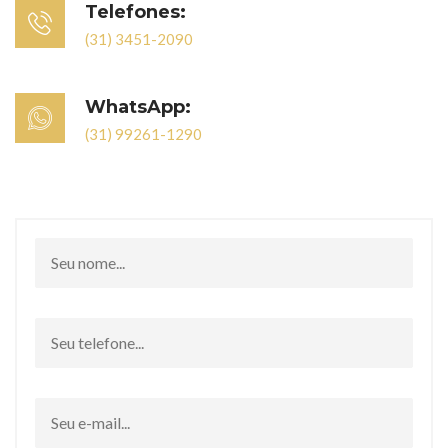
Telefones:
(31) 3451-2090
WhatsApp:
(31) 99261-1290