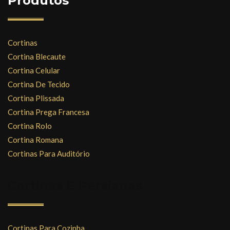
Produtos
Cortinas
Cortina Blecaute
Cortina Celular
Cortina De Tecido
Cortina Plissada
Cortina Prega Francesa
Cortina Rolo
Cortina Romana
Cortinas Para Auditório
Cortinas E Persianas
Cortinas Para Cozinha