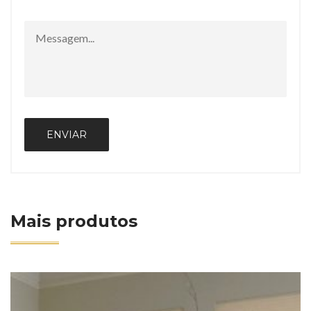
Mais produtos