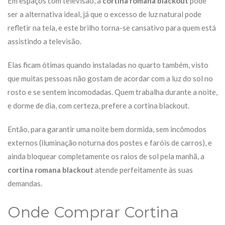
Em espaços com televisão, a
cortina romana blackout
pode
ser a alternativa ideal, já que o excesso de luz natural pode
refletir na tela, e este brilho torna-se cansativo para quem está
assistindo a televisão.
Elas ficam ótimas quando instaladas no quarto também, visto
que muitas pessoas não gostam de acordar com a luz do sol no
rosto e se sentem incomodadas. Quem trabalha durante a noite,
e dorme de dia, com certeza, prefere a cortina blackout.
Então, para garantir uma noite bem dormida, sem incômodos
externos (iluminação noturna dos postes e faróis de carros), e
ainda bloquear completamente os raios de sol pela manhã, a
cortina romana blackout
atende perfeitamente às suas
demandas.
Onde Comprar Cortina