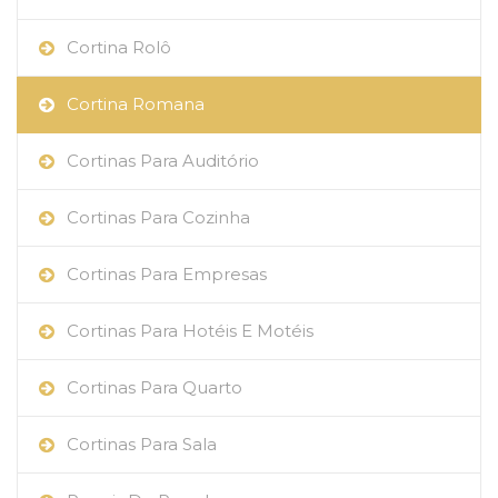
Cortina Rolô
Cortina Romana
Cortinas Para Auditório
Cortinas Para Cozinha
Cortinas Para Empresas
Cortinas Para Hotéis E Motéis
Cortinas Para Quarto
Cortinas Para Sala