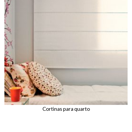
Cortinas para quarto