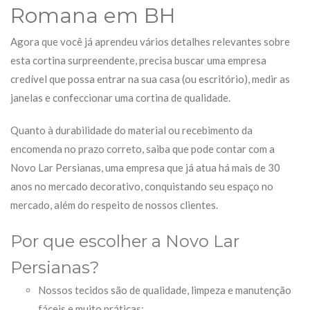
Romana em BH
Agora que você já aprendeu vários detalhes relevantes sobre
esta cortina surpreendente, precisa buscar uma empresa
credível que possa entrar na sua casa (ou escritório), medir as
janelas e confeccionar uma cortina de qualidade.
Quanto à durabilidade do material ou recebimento da
encomenda no prazo correto, saiba que pode contar com a
Novo Lar Persianas, uma empresa que já atua há mais de 30
anos no mercado decorativo, conquistando seu espaço no
mercado, além do respeito de nossos clientes.
Por que escolher a Novo Lar
Persianas?
Nossos tecidos são de qualidade, limpeza e manutenção
fáceis e muito práticas;